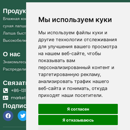
Продукция
Мы используем куки
Влажная конжаковая лапша
сухая лапша ширатаки
Мы используем файлы куки и
Лапша быстрого приготовления Ширатаки
другие технологии отслеживания
Высокобелковый рамен быстрого приготовления
для улучшения вашего просмотра
О нас
на нашем веб-сайте, чтобы
показывать вам
Знакомьтесь Hethstia
персонализированный контент и
Распределитель
таргетированную рекламу,
Связаться с нами
анализировать трафик нашего
веб-сайта и понимать, откуда
+86-131-6617-7383
приходят наши посетители.
marketing@hethstia.com
Подписывайтесь на нас
Я согласен
Я отказываюсь