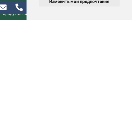
Изменить мои предпочтения
© 2025 Hethstia. Все права защищены. Лучший бренд
продуктов питания Konjac в Китае.